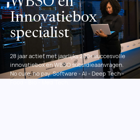
WBSO en
Innovatiebox
specialist
28 jaar actief met jaarlijks 200+ succesvolle
innovatiebox en WBSO subsidieaanvragen.
No cure, no pay. Software - AI - Deep Tech -
Food - Bio - Med Tech.