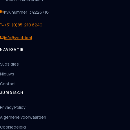
business
KvK nummer: 34226716
phone
+31 (0)85-210 6240
mail
info@vectrix.nl
NAVIGATIE
Subsidies
Nieuws
Contact
JURIDISCH
Privacy Policy
Algemene voorwaarden
Cookiebeleid