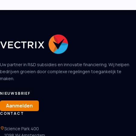
Uw partner in R&D subsidies en innovatie financiering. Wij helpen
bedrijven groeien door complexe regelingen toegankelijk te
maken.
NIEUWSBRIEF
Aanmelden
CONTACT
location_on
Science Park 400
1098 XH Amsterdam