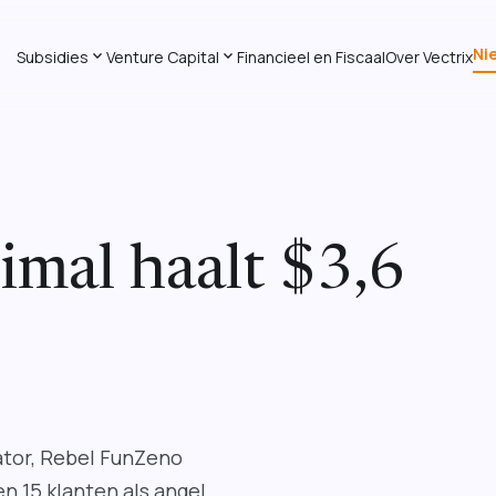
Ni
expand_more
expand_more
Subsidies
Venture Capital
Financieel en Fiscaal
Over Vectrix
imal haalt $3,6
nator, Rebel FunZeno
n 15 klanten als angel