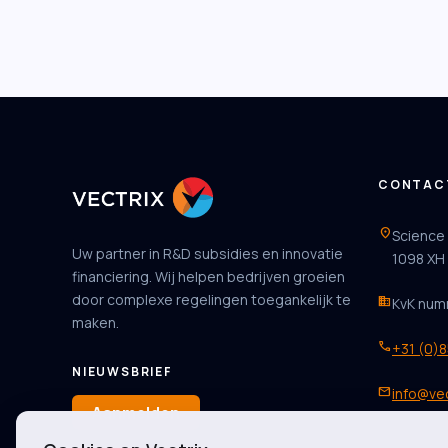
CONTAC
location_on
Science
Uw partner in R&D subsidies en innovatie
1098 XH
financiering. Wij helpen bedrijven groeien
door complexe regelingen toegankelijk te
business
KvK num
maken.
phone
+31 (0)
NIEUWSBRIEF
mail
info@vec
Aanmelden