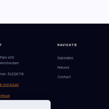
T
NAVIGATIE
 Park 400
Subsidies
 Amsterdam
Nieuws
mer: 34226716
Contact
85-210 6240
trix.nl