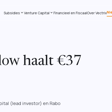
Ni
expand_more
expand_more
Subsidies
Venture Capital
Financieel en Fiscaal
Over Vectrix
flow haalt €37
apital (lead investor) en Rabo