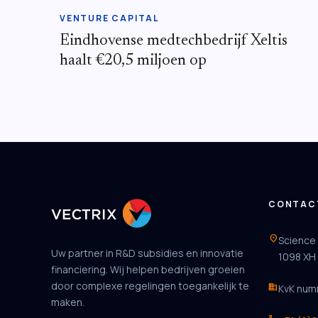
VENTURE CAPITAL
Eindhovense medtechbedrijf Xeltis
haalt €20,5 miljoen op
CONTAC
location_on
Science
Uw partner in R&D subsidies en innovatie
1098 XH
financiering. Wij helpen bedrijven groeien
door complexe regelingen toegankelijk te
business
KvK num
maken.