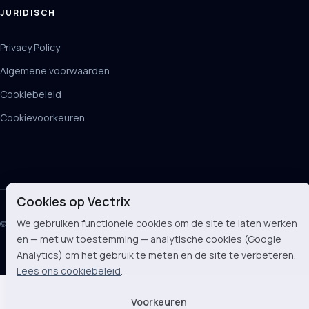
JURIDISCH
Privacy Policy
Algemene voorwaarden
Cookiebeleid
Cookievoorkeuren
Cookies op Vectrix
We gebruiken functionele cookies om de site te laten werken
© 2026 Vectrix BV
en — met uw toestemming — analytische cookies (Google
Analytics) om het gebruik te meten en de site te verbeteren.
Lees ons cookiebeleid
.
Voorkeuren