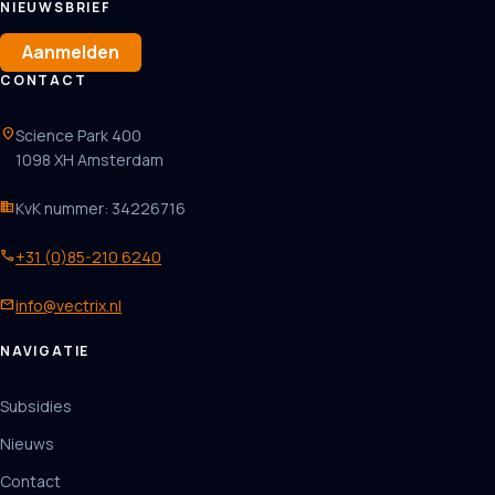
NIEUWSBRIEF
Aanmelden
CONTACT
location_on
Science Park 400
1098 XH Amsterdam
business
KvK nummer: 34226716
phone
+31 (0)85-210 6240
mail
info@vectrix.nl
NAVIGATIE
Subsidies
Nieuws
Contact