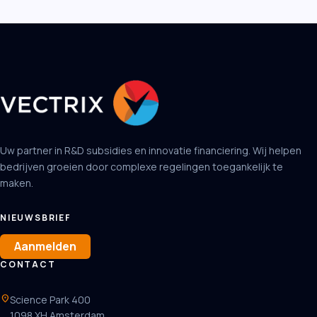
Uw partner in R&D subsidies en innovatie financiering. Wij helpen
bedrijven groeien door complexe regelingen toegankelijk te
maken.
NIEUWSBRIEF
Aanmelden
CONTACT
location_on
Science Park 400
1098 XH Amsterdam