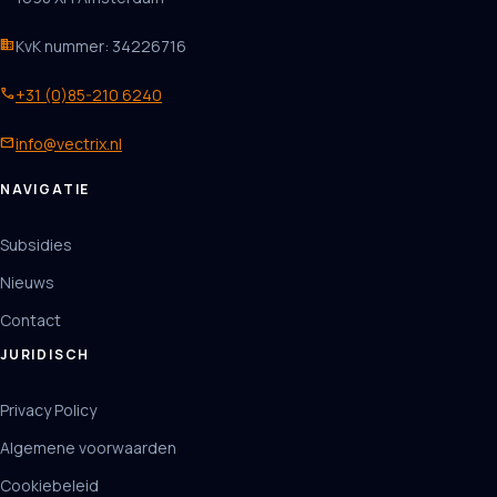
business
KvK nummer: 34226716
phone
+31 (0)85-210 6240
mail
info@vectrix.nl
NAVIGATIE
Subsidies
Nieuws
Contact
JURIDISCH
Privacy Policy
Algemene voorwaarden
Cookiebeleid