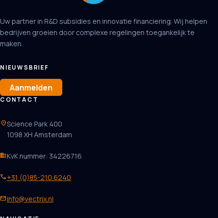
Uw partner in R&D subsidies en innovatie financiering. Wij helpen
bedrijven groeien door complexe regelingen toegankelijk te
maken.
NIEUWSBRIEF
Aanmelden
CONTACT
location_on
Science Park 400
1098 XH Amsterdam
business
KvK nummer: 34226716
phone
+31 (0)85-210 6240
mail
info@vectrix.nl