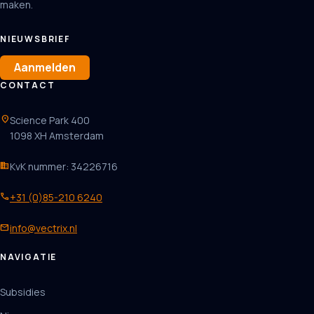
maken.
NIEUWSBRIEF
Aanmelden
CONTACT
location_on
Science Park 400
1098 XH Amsterdam
business
KvK nummer: 34226716
phone
+31 (0)85-210 6240
mail
info@vectrix.nl
NAVIGATIE
Subsidies