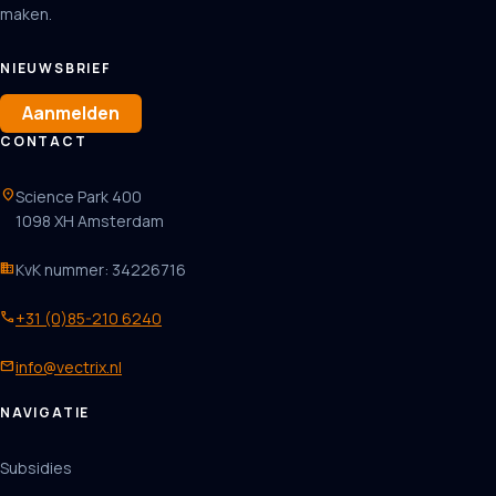
maken.
NIEUWSBRIEF
Aanmelden
CONTACT
location_on
Science Park 400
1098 XH Amsterdam
business
KvK nummer: 34226716
phone
+31 (0)85-210 6240
mail
info@vectrix.nl
NAVIGATIE
Subsidies