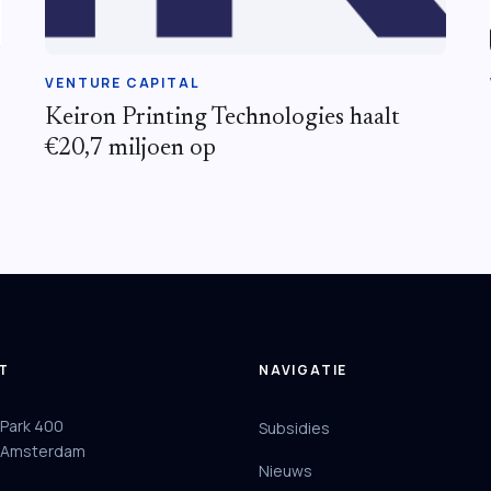
VENTURE CAPITAL
Keiron Printing Technologies haalt
€20,7 miljoen op
T
NAVIGATIE
 Park 400
Subsidies
 Amsterdam
Nieuws