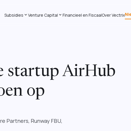
Ni
expand_more
expand_more
Subsidies
Venture Capital
Financieel en Fiscaal
Over Vectrix
e startup AirHub
joen op
ure Partners, Runway FBU,