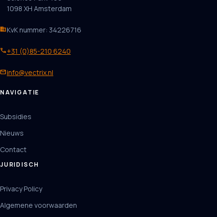
1098 XH Amsterdam
business
KvK nummer: 34226716
phone
+31 (0)85-210 6240
mail
info@vectrix.nl
NAVIGATIE
Subsidies
Nieuws
Contact
JURIDISCH
Privacy Policy
Algemene voorwaarden