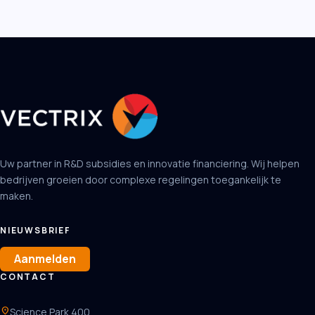
Uw partner in R&D subsidies en innovatie financiering. Wij helpen
bedrijven groeien door complexe regelingen toegankelijk te
maken.
NIEUWSBRIEF
Aanmelden
CONTACT
location_on
Science Park 400